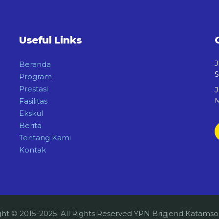
Useful Links
J
Beranda
S
Program
Prestasi
J
M
Fasilitas
Ekskul
Berita
Tentang Kami
Kontak
ght © 2015-2025. All Rights Reserved YPN Brigjend Katams