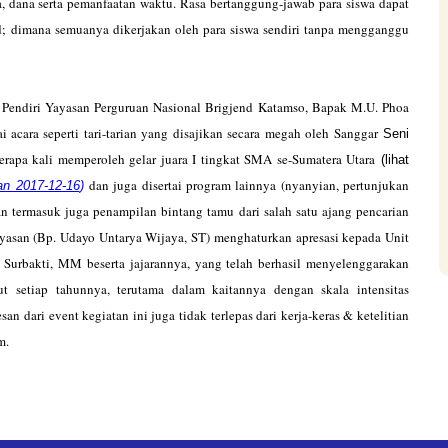
, dana serta pemanfaatan waktu. Rasa bertanggung-jawab para siswa dapat
nd; dimana semuanya dikerjakan oleh para siswa sendiri tanpa mengganggu
iri Yayasan Perguruan Nasional Brigjend Katamso, Bapak M.U. Phoa
ai acara seperti tari-tarian yang disajikan secara megah oleh Sanggar
​Seni
erapa kali memperoleh gelar juara I tingkat SMA se-Sumatera Utara
​(lihat
dan juga disertai program lainnya (nyanyian, pertunjukan
 2017-12-16
)
​
an termasuk juga penampilan bintang tamu dari salah satu ajang pencarian
ayasan (Bp. Udayo Untarya Wijaya, ST) menghaturkan apresasi kepada Unit
urbakti, MM beserta jajarannya, yang telah berhasil menyelenggarakan
ut setiap tahunnya, terutama dalam kaitannya dengan skala intensitas
 dari event kegiatan ini juga tidak terlepas dari kerja-keras & ketelitian
m.