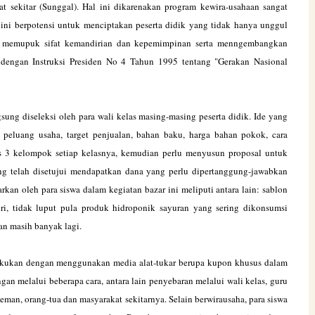
t sekitar (Sunggal). Hal ini dikarenakan program kewira-usahaan sangat
m ini berpotensi untuk menciptakan peserta didik yang tidak hanya unggul
a, memupuk sifat kemandirian dan kepemimpinan serta menngembangkan
dengan Instruksi Presiden No 4 Tahun 1995 tentang "Gerakan Nasional
g diseleksi oleh para wali kelas masing-masing peserta didik. Ide yang
peluang usaha, target penjualan, bahan baku, harga bahan pokok, cara
tas 3 kelompok setiap kelasnya, kemudian perlu menyusun proposal untuk
ang telah disetujui mendapatkan dana yang perlu dipertanggung-jawabkan
an oleh para siswa dalam kegiatan bazar ini meliputi antara lain: sablon
diri, tidak luput pula produk hidroponik sayuran yang sering dikonsumsi
an masih banyak lagi.
kukan dengan menggunakan media alat-tukar berupa kupon khusus dalam
n melalui beberapa cara, antara lain penyebaran melalui wali kelas, guru
eman, orang-tua dan masyarakat sekitarnya. Selain berwirausaha, para siswa