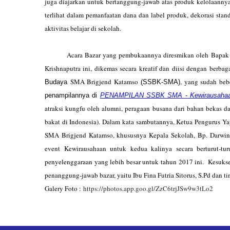
juga diajarkan untuk bertanggung-jawab atas produk kelolaannya
terlihat dalam pemanfaatan dana dan label produk, dekorasi sta
aktivitas belajar di sekolah.
Acara Bazar yang pembukaannya diresmikan oleh Bapak Pend
Krishnaputra ini, dikemas secara kreatif dan diisi dengan berbag
SMA Brigjend Katamso
, yang sudah beb
Budaya
​ (SSBK-SMA)​
penampilannya di
PENAMPILAN SSBK SMA - Kewirausahaan
atraksi kungfu oleh alumni, peragaan busana dari bahan bekas d
bakat di Indonesia). Dalam kata sambutannya, Ketua Pengurus Y
SMA Brigjend Katamso, khususnya Kepala Sekolah, Bp. Darwin S
event Kewirausahaan untuk kedua kalinya secara berturut-tur
penyelenggaraan yang lebih besar untuk tahun 2017 ini. Kesuksesan
penanggung-jawab bazar, yaitu Ibu Fina Futria Sitorus, S.Pd dan ti
Galery Foto :
https://photos.app.goo.gl/ZzC6trjJSw9w3tLo2