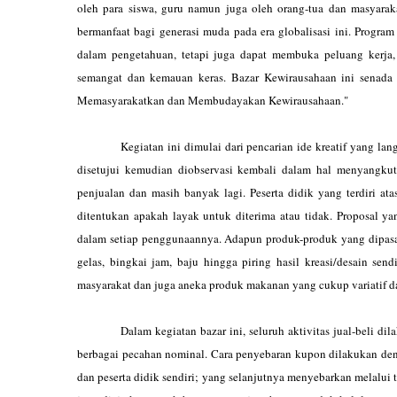
oleh para siswa, guru namun juga oleh orang-tua dan masyaraka
bermanfaat bagi generasi muda pada era globalisasi ini. Progra
dalam pengetahuan, tetapi juga dapat membuka peluang kerj
semangat dan kemauan keras. Bazar Kewirausahaan ini senada 
Memasyarakatkan dan Membudayakan Kewirausahaan."
Kegiatan ini dimulai dari pencarian ide kreatif yang langsun
disetujui kemudian diobservasi kembali dalam hal menyangkut 
penjualan dan masih banyak lagi. Peserta didik yang terdiri a
ditentukan apakah layak untuk diterima atau tidak. Proposal y
dalam setiap penggunaannya. Adapun produk-produk yang dipasark
gelas, bingkai jam, baju hingga piring hasil kreasi/desain sen
masyarakat dan juga aneka produk makanan yang cukup variatif d
Dalam kegiatan bazar ini, seluruh aktivitas jual-beli dila
berbagai pecahan nominal. Cara penyebaran kupon dilakukan denga
dan peserta didik sendiri; yang selanjutnya menyebarkan melalui t