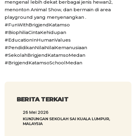
mengenal lebih dekat berbagai jenis hewan2,
menonton Animal Show, dan bermain di area
playground yang menyenangkan
.
#FunWithBrigjendKatamso
#BiophiliaCintaKehidupan
#EducationInHumanValues
#PendidikanNilaiNilaiKemanusiaan
#SekolahBrigjendKatamsoMedan
#BrigjendKatamsoSchoolMedan
BERITA TERKAIT
26 Mei 2026
KUNJUNGAN SEKOLAH SAI KUALA LUMPUR,
MALAYSIA